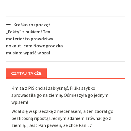
Post
Kraśko rozpoczął
navigation
„Fakty” z hukiem! Ten
materiał to prawdziwy
nokaut, cała Nowogrodzka
musiała wpaść w szał
CZYTAJ TAKŻE
Kmita z PiS chciał zabłysnąć, Filiks szybko
sprowadziła go na ziemię. Ośmieszyła go jednym
wpisem!
Wdał się w sprzeczkę z mecenasem, a ten zaorał go
bezlitosną ripostą! Jednym zdaniem zrównał go z
ziemią. „Jest Pan pewien, że chce Pan…”