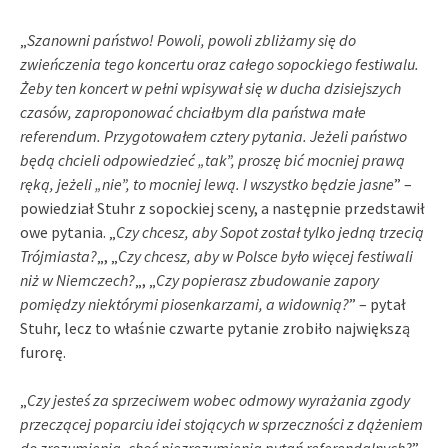
„
Szanowni państwo! Powoli, powoli zbliżamy się do
zwieńczenia tego koncertu oraz całego sopockiego festiwalu.
Żeby ten koncert w pełni wpisywał się w ducha dzisiejszych
czasów, zaproponować chciałbym dla państwa małe
referendum. Przygotowałem cztery pytania. Jeżeli państwo
będą chcieli odpowiedzieć „tak”, proszę bić mocniej prawą
ręką, jeżeli „nie”, to mocniej lewą. I wszystko będzie jasne
” –
powiedział Stuhr z sopockiej sceny, a następnie przedstawił
owe pytania. „
Czy chcesz, aby Sopot został tylko jedną trzecią
Trójmiasta?
„, „
Czy chcesz, aby w Polsce było więcej festiwali
niż w Niemczech?
„, „
Czy popierasz zbudowanie zapory
pomiędzy niektórymi piosenkarzami, a widownią?
” – pytał
Stuhr, lecz to właśnie czwarte pytanie zrobiło największą
furorę.
„
Czy jesteś za sprzeciwem wobec odmowy wyrażania zgody
przeczącej poparciu idei stojących w sprzeczności z dążeniem