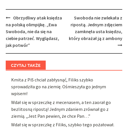
Post
Obrzydliwy atak księdza
Swoboda nie zwlekała z
navigation
na polską olimpijkę. „Ewa
ripostą. Jednym zdjęciem
Swoboda, nie da się na
zamknęła usta księdzu,
ciebie patrzeć. Wyglądasz,
który obrażał ją z ambony
jak potwór”
CZYTAJ TAKŻE
Kmita z PiS chciał zabłysnąć, Filiks szybko
sprowadziła go na ziemię. Ośmieszyła go jednym
wpisem!
Wdał się w sprzeczkę z mecenasem, a ten zaorał go
bezlitosną ripostą! Jednym zdaniem zrównał go z
ziemią. „Jest Pan pewien, że chce Pan…”
Wdał się w sprzeczkę z Filiks, szybko tego pożałował.