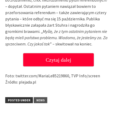
do zrozumienia, choć niezrozumienia pytań referendalnych?
”
– dopytał. Ostatnim pytaniem nawiązał bowiem to
przeforsowania referendum – także zawierającym cztery
pytania – które odbyć ma się 15 października. Publika
błyskawicznie załapała żart Stuhra i nagrodziła go
gromkimi brawami. „
Myślę, że z tym ostatnim pytaniem nie
będą mieli państwo problemu. Wiadomo, że jesteśmy za. Za
sprzeciwem. Czy jakoś tak
” – skwitował na koniec.
Czytaj dalej
Foto: twitter.com/MariaLe85219860, TVP Info/screen
Źródło: plejada.pl
POSTED UNDER
NEWS