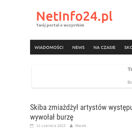
Skip
to
NetInfo24.pl
content
Twój portal o wszystkim
WIADOMOŚCI
NEWS
NA CZASIE
SKO
Skiba zmiażdżył artystów występ
wywołał burzę
11 czerwca 2023
Marek