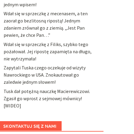
jednym wpisem!
Wdał się w sprzeczkę z mecenasem, a ten
zaorał go bezlitosną ripostą! Jednym
zdaniem zrównał go z ziemią. „Jest Pan
pewien, że chce Pan…”
Wdał się w sprzeczkę z Filiks, szybko tego
pożałował. Jej ripostę zapamięta na długo,
nie wytrzymała!
Zapytali Tuska czego oczekuje od wizyty
Nawrockiego w USA. Znokautował go
zaledwie jednym słowem!
Tusk dał potężną nauczkę Macierewiczowi.
Zgasił go wprost z sejmowej mównicy!
[WIDEO]
SKONTAKTUJ SIĘ Z NAMI