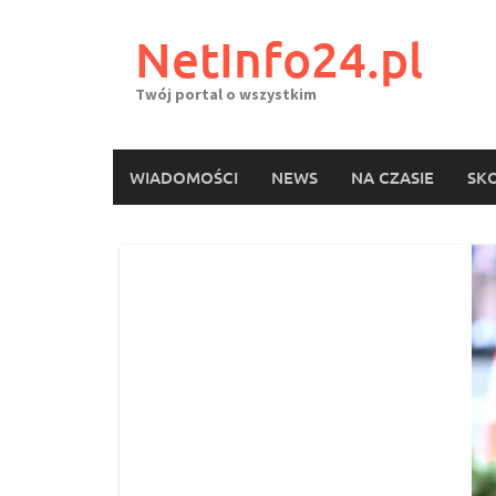
Skip
to
NetInfo24.pl
content
Twój portal o wszystkim
WIADOMOŚCI
NEWS
NA CZASIE
SKO