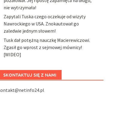
pożałował. Jej ripostę zapamięta na długo,
nie wytrzymała!
Zapytali Tuska czego oczekuje od wizyty
Nawrockiego w USA. Znokautował go
zaledwie jednym słowem!
Tusk dał potężną nauczkę Macierewiczowi.
Zgasił go wprost z sejmowej mównicy!
[WIDEO]
SKONTAKTUJ SIĘ Z NAMI
kontakt@netinfo24.pl